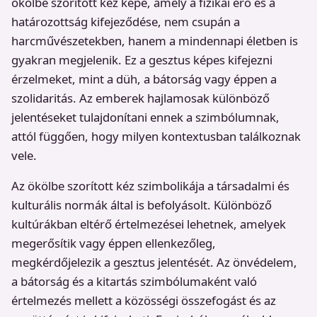
ökölbe szorított kéz képe, amely a fizikai erő és a
határozottság kifejeződése, nem csupán a
harcművészetekben, hanem a mindennapi életben is
gyakran megjelenik. Ez a gesztus képes kifejezni
érzelmeket, mint a düh, a bátorság vagy éppen a
szolidaritás. Az emberek hajlamosak különböző
jelentéseket tulajdonítani ennek a szimbólumnak,
attól függően, hogy milyen kontextusban találkoznak
vele.
Az ökölbe szorított kéz szimbolikája a társadalmi és
kulturális normák által is befolyásolt. Különböző
kultúrákban eltérő értelmezései lehetnek, amelyek
megerősítik vagy éppen ellenkezőleg,
megkérdőjelezik a gesztus jelentését. Az önvédelem,
a bátorság és a kitartás szimbólumaként való
értelmezés mellett a közösségi összefogást és az