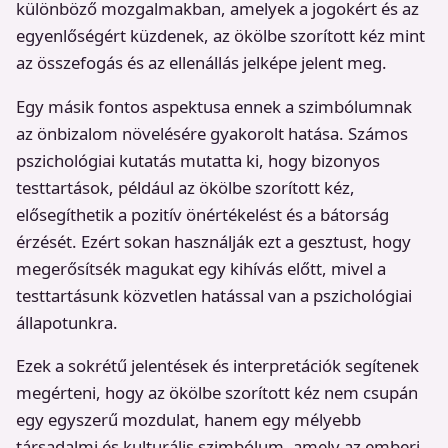
különböző mozgalmakban, amelyek a jogokért és az
egyenlőségért küzdenek, az ökölbe szorított kéz mint
az összefogás és az ellenállás jelképe jelent meg.
Egy másik fontos aspektusa ennek a szimbólumnak
az önbizalom növelésére gyakorolt hatása. Számos
pszichológiai kutatás mutatta ki, hogy bizonyos
testtartások, például az ökölbe szorított kéz,
elősegíthetik a pozitív önértékelést és a bátorság
érzését. Ezért sokan használják ezt a gesztust, hogy
megerősítsék magukat egy kihívás előtt, mivel a
testtartásunk közvetlen hatással van a pszichológiai
állapotunkra.
Ezek a sokrétű jelentések és interpretációk segítenek
megérteni, hogy az ökölbe szorított kéz nem csupán
egy egyszerű mozdulat, hanem egy mélyebb
társadalmi és kulturális szimbólum, amely az emberi