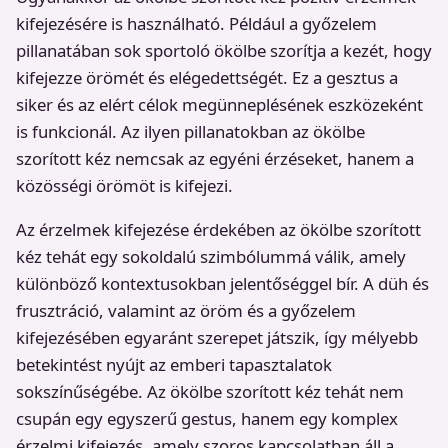
kifejezésére is használható. Például a győzelem
pillanatában sok sportoló ökölbe szorítja a kezét, hogy
kifejezze örömét és elégedettségét. Ez a gesztus a
siker és az elért célok megünneplésének eszközeként
is funkcionál. Az ilyen pillanatokban az ökölbe
szorított kéz nemcsak az egyéni érzéseket, hanem a
közösségi örömöt is kifejezi.
Az érzelmek kifejezése érdekében az ökölbe szorított
kéz tehát egy sokoldalú szimbólummá válik, amely
különböző kontextusokban jelentőséggel bír. A düh és
frusztráció, valamint az öröm és a győzelem
kifejezésében egyaránt szerepet játszik, így mélyebb
betekintést nyújt az emberi tapasztalatok
sokszínűségébe. Az ökölbe szorított kéz tehát nem
csupán egy egyszerű gestus, hanem egy komplex
érzelmi kifejezés, amely szoros kapcsolatban áll a