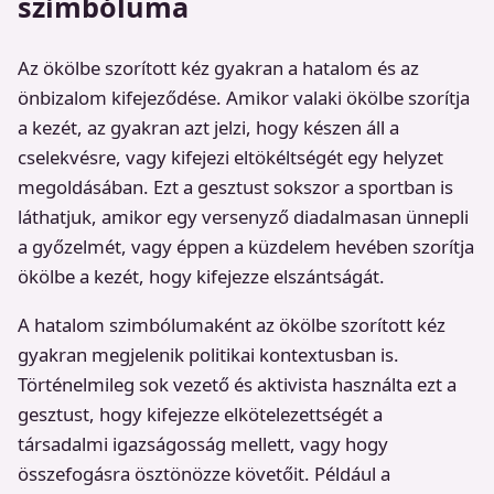
szimbóluma
Az ökölbe szorított kéz gyakran a hatalom és az
önbizalom kifejeződése. Amikor valaki ökölbe szorítja
a kezét, az gyakran azt jelzi, hogy készen áll a
cselekvésre, vagy kifejezi eltökéltségét egy helyzet
megoldásában. Ezt a gesztust sokszor a sportban is
láthatjuk, amikor egy versenyző diadalmasan ünnepli
a győzelmét, vagy éppen a küzdelem hevében szorítja
ökölbe a kezét, hogy kifejezze elszántságát.
A hatalom szimbólumaként az ökölbe szorított kéz
gyakran megjelenik politikai kontextusban is.
Történelmileg sok vezető és aktivista használta ezt a
gesztust, hogy kifejezze elkötelezettségét a
társadalmi igazságosság mellett, vagy hogy
összefogásra ösztönözze követőit. Például a