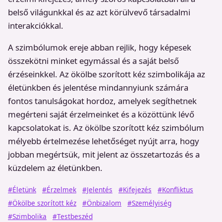
belső világunkkal és az azt körülvevő társadalmi
interakciókkal.
A szimbólumok ereje abban rejlik, hogy képesek
összekötni minket egymással és a saját belső
érzéseinkkel. Az ökölbe szorított kéz szimbolikája az
életünkben és jelentése mindannyiunk számára
fontos tanulságokat hordoz, amelyek segíthetnek
megérteni saját érzelmeinket és a közöttünk lévő
kapcsolatokat is. Az ökölbe szorított kéz szimbólum
mélyebb értelmezése lehetőséget nyújt arra, hogy
jobban megértsük, mit jelent az összetartozás és a
küzdelem az életünkben.
#Életünk
#Érzelmek
#Jelentés
#Kifejezés
#Konfliktus
#Ökölbe szorított kéz
#Önbizalom
#Személyiség
#Szimbolika
#Testbeszéd