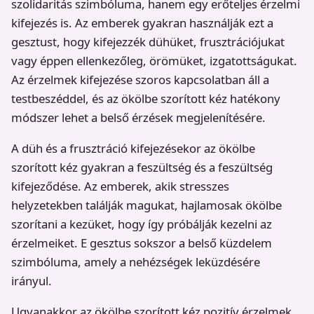
szolidaritás szimbóluma, hanem egy erőteljes érzelmi
kifejezés is. Az emberek gyakran használják ezt a
gesztust, hogy kifejezzék dühüket, frusztrációjukat
vagy éppen ellenkezőleg, örömüket, izgatottságukat.
Az érzelmek kifejezése szoros kapcsolatban áll a
testbeszéddel, és az ökölbe szorított kéz hatékony
módszer lehet a belső érzések megjelenítésére.
A düh és a frusztráció kifejezésekor az ökölbe
szorított kéz gyakran a feszültség és a feszültség
kifejeződése. Az emberek, akik stresszes
helyzetekben találják magukat, hajlamosak ökölbe
szorítani a kezüket, hogy így próbálják kezelni az
érzelmeiket. E gesztus sokszor a belső küzdelem
szimbóluma, amely a nehézségek leküzdésére
irányul.
Ugyanakkor az ökölbe szorított kéz pozitív érzelmek