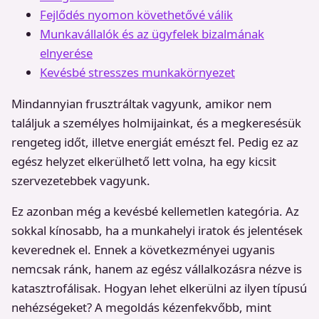
Fejlődés nyomon követhetővé válik
Munkavállalók és az ügyfelek bizalmának
elnyerése
Kevésbé stresszes munkakörnyezet
Mindannyian frusztráltak vagyunk, amikor nem
találjuk a személyes holmijainkat, és a megkeresésük
rengeteg időt, illetve energiát emészt fel. Pedig ez az
egész helyzet elkerülhető lett volna, ha egy kicsit
szervezetebbek vagyunk.
Ez azonban még a kevésbé kellemetlen kategória. Az
sokkal kínosabb, ha a munkahelyi iratok és jelentések
keverednek el. Ennek a következményei ugyanis
nemcsak ránk, hanem az egész vállalkozásra nézve is
katasztrofálisak. Hogyan lehet elkerülni az ilyen típusú
nehézségeket? A megoldás kézenfekvőbb, mint