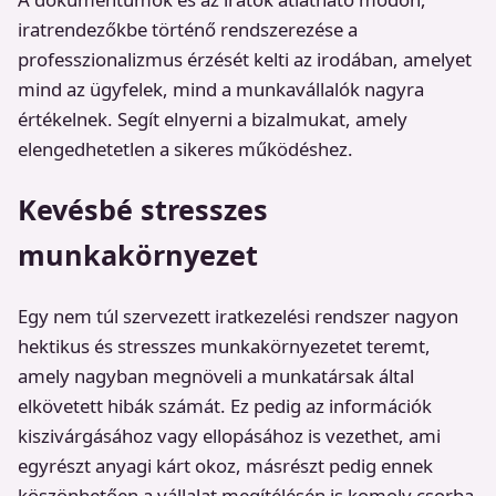
iratrendezőkbe történő rendszerezése a
professzionalizmus érzését kelti az irodában, amelyet
mind az ügyfelek, mind a munkavállalók nagyra
értékelnek. Segít elnyerni a bizalmukat, amely
elengedhetetlen a sikeres működéshez.
Kevésbé stresszes
munkakörnyezet
Egy nem túl szervezett iratkezelési rendszer nagyon
hektikus és stresszes munkakörnyezetet teremt,
amely nagyban megnöveli a munkatársak által
elkövetett hibák számát. Ez pedig az információk
kiszivárgásához vagy ellopásához is vezethet, ami
egyrészt anyagi kárt okoz, másrészt pedig ennek
köszönhetően a vállalat megítélésén is komoly csorba