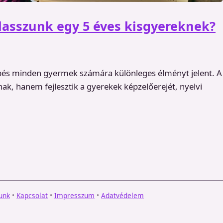
asszunk egy 5 éves kisgyereknek?
épés minden gyermek számára különleges élményt jelent. A
, hanem fejlesztik a gyerekek képzelőerejét, nyelvi
unk
•
Kapcsolat
•
Impresszum
•
Adatvédelem