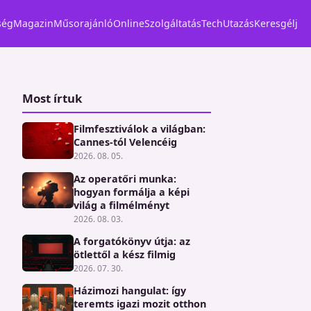
ség
Magazin
Műsorajánló
Online
Szolgáltatás
Tech
Utazás
Keresgélj
Most írtuk
Filmfesztiválok a világban:
Cannes-tól Velencéig
2026. 08. 05.
Az operatőri munka:
hogyan formálja a képi
világ a filmélményt
2026. 08. 03.
A forgatókönyv útja: az
ötlettől a kész filmig
2026. 07. 30.
Házimozi hangulat: így
teremts igazi mozit otthon