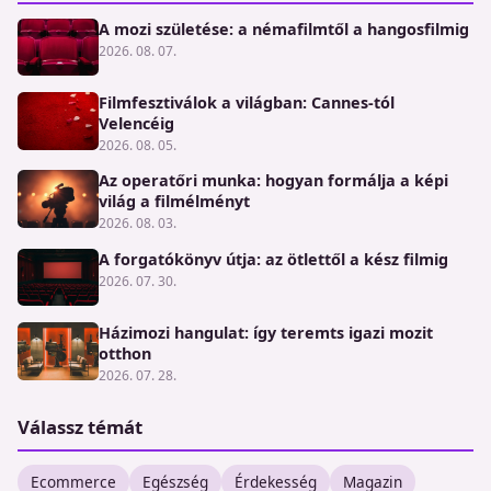
A mozi születése: a némafilmtől a hangosfilmig
2026. 08. 07.
Filmfesztiválok a világban: Cannes-tól
Velencéig
2026. 08. 05.
Az operatőri munka: hogyan formálja a képi
világ a filmélményt
2026. 08. 03.
A forgatókönyv útja: az ötlettől a kész filmig
2026. 07. 30.
Házimozi hangulat: így teremts igazi mozit
otthon
2026. 07. 28.
Válassz témát
Ecommerce
Egészség
Érdekesség
Magazin