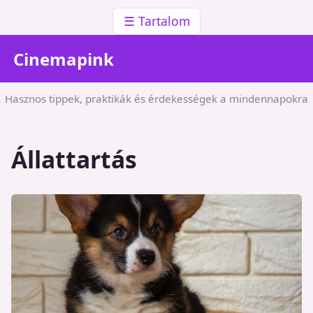
☰ Tartalom
Cinemapink
Hasznos tippek, praktikák és érdekességek a mindennapokra
Állattartás