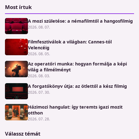
Most írtuk
A mozi születése: a némafilmtől a hangosfilmig
2026. 08. 07.
Filmfesztiválok a világban: Cannes-tól
Velencéig
2026. 08. 05.
Az operatőri munka: hogyan formálja a képi
világ a filmélményt
2026. 08. 03.
A forgatókönyv útja: az ötlettől a kész filmig
2026. 07. 30.
Házimozi hangulat: így teremts igazi mozit
otthon
2026. 07. 28.
Válassz témát