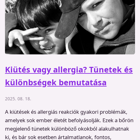
Kiütés vagy allergia? Tünetek és
különbségek bemutatása
2025. 08. 18.
A kiütések és allergiás reakciók gyakori problémák,
amelyek sok ember életét befolyásolják. Ezek a bőrön
megjelenő tünetek különböző okokból alakulhatnak
ki, és bár sok esetben ártalmatlanok, fontos,