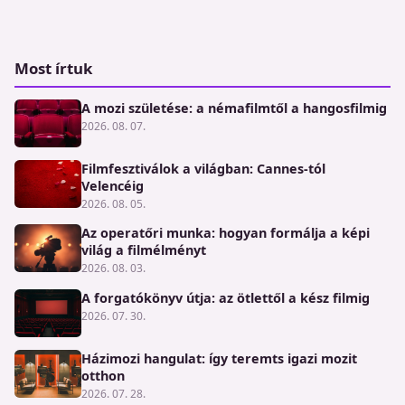
Most írtuk
A mozi születése: a némafilmtől a hangosfilmig
2026. 08. 07.
Filmfesztiválok a világban: Cannes-tól
Velencéig
2026. 08. 05.
Az operatőri munka: hogyan formálja a képi
világ a filmélményt
2026. 08. 03.
A forgatókönyv útja: az ötlettől a kész filmig
2026. 07. 30.
Házimozi hangulat: így teremts igazi mozit
otthon
2026. 07. 28.