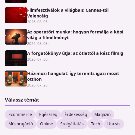
Filmfesztiválok a világban: Cannes-tól
Velencéig
2026. 08. 05.
Az operatőri munka: hogyan formálja a képi
világ a filmélményt
2026. 08. 03.
A forgatókönyv útja: az ötlettől a kész filmig
2026. 07. 30.
Házimozi hangulat: így teremts igazi mozit
otthon
2026. 07. 28.
Válassz témát
Ecommerce
Egészség
Érdekesség
Magazin
Műsorajánló
Online
Szolgáltatás
Tech
Utazás