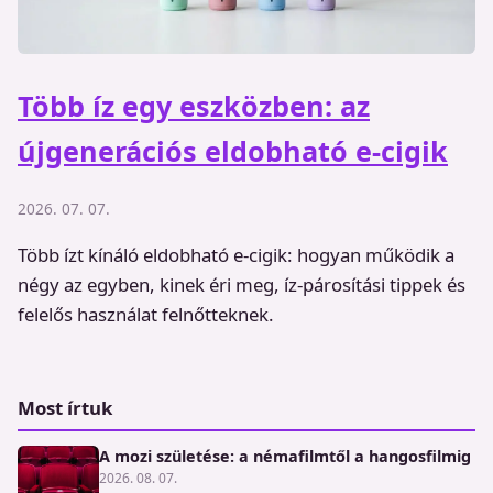
Több íz egy eszközben: az
újgenerációs eldobható e-cigik
2026. 07. 07.
Több ízt kínáló eldobható e-cigik: hogyan működik a
négy az egyben, kinek éri meg, íz-párosítási tippek és
felelős használat felnőtteknek.
Most írtuk
A mozi születése: a némafilmtől a hangosfilmig
2026. 08. 07.