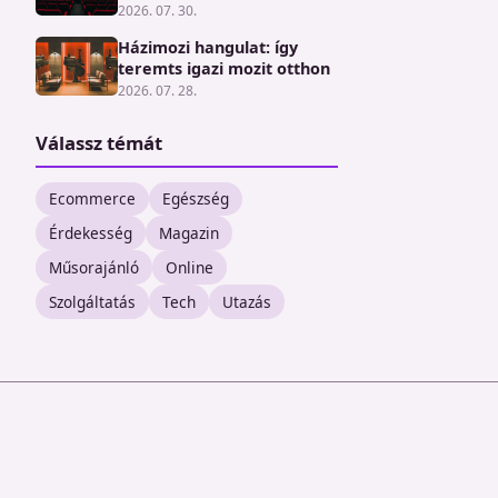
2026. 07. 30.
Házimozi hangulat: így
teremts igazi mozit otthon
2026. 07. 28.
Válassz témát
Ecommerce
Egészség
Érdekesség
Magazin
Műsorajánló
Online
Szolgáltatás
Tech
Utazás