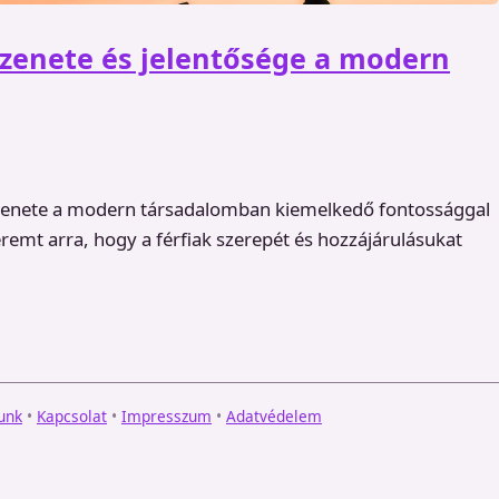
üzenete és jelentősége a modern
üzenete a modern társadalomban kiemelkedő fontossággal
eremt arra, hogy a férfiak szerepét és hozzájárulásukat
unk
•
Kapcsolat
•
Impresszum
•
Adatvédelem