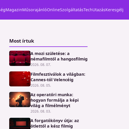
ség
Magazin
Műsorajánló
Online
Szolgáltatás
Tech
Utazás
Keresgélj
Most írtuk
A mozi születése: a
némafilmtől a hangosfilmig
2026. 08. 07.
Filmfesztiválok a világban:
Cannes-tól Velencéig
2026. 08. 05.
Az operatőri munka:
hogyan formálja a képi
világ a filmélményt
2026. 08. 03.
A forgatókönyv útja: az
ötlettől a kész filmig