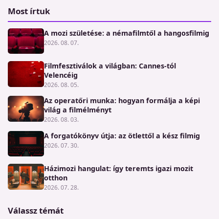
Most írtuk
A mozi születése: a némafilmtől a hangosfilmig
2026. 08. 07.
Filmfesztiválok a világban: Cannes-tól
Velencéig
2026. 08. 05.
Az operatőri munka: hogyan formálja a képi
világ a filmélményt
2026. 08. 03.
A forgatókönyv útja: az ötlettől a kész filmig
2026. 07. 30.
Házimozi hangulat: így teremts igazi mozit
otthon
2026. 07. 28.
Válassz témát