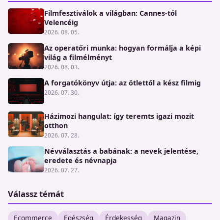
Filmfesztiválok a világban: Cannes-tól
Velencéig
2026. 08. 05.
Az operatőri munka: hogyan formálja a képi
világ a filmélményt
2026. 08. 03.
A forgatókönyv útja: az ötlettől a kész filmig
2026. 07. 30.
Házimozi hangulat: így teremts igazi mozit
otthon
2026. 07. 28.
Névválasztás a babának: a nevek jelentése,
eredete és névnapja
2026. 07. 27.
Válassz témát
Ecommerce
Egészség
Érdekesség
Magazin