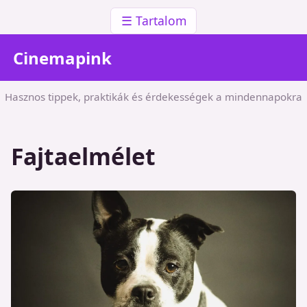
☰ Tartalom
Cinemapink
Hasznos tippek, praktikák és érdekességek a mindennapokra
Fajtaelmélet