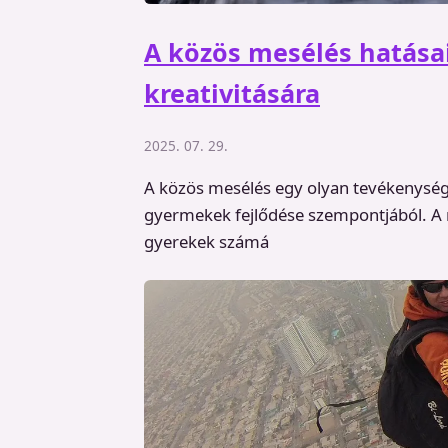
A közös mesélés hatásai
kreativitására
2025. 07. 29.
A közös mesélés egy olyan tevékenység,
gyermekek fejlődése szempontjából. A 
gyerekek számá