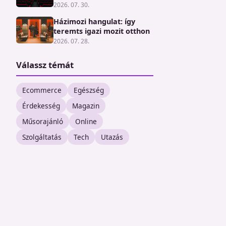
2026. 07. 30.
Házimozi hangulat: így
teremts igazi mozit otthon
2026. 07. 28.
Válassz témát
Ecommerce
Egészség
Érdekesség
Magazin
Műsorajánló
Online
Szolgáltatás
Tech
Utazás