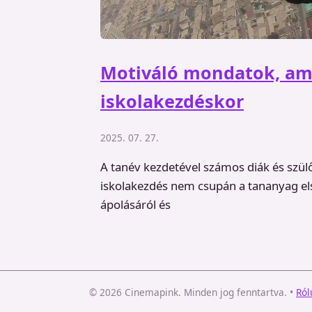
Motiváló mondatok, am
iskolakezdéskor
2025. 07. 27.
A tanév kezdetével számos diák és szül
iskolakezdés nem csupán a tananyag elsa
ápolásáról és
© 2026 Cinemapink. Minden jog fenntartva.
•
Ról