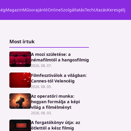
ség
Magazin
Műsorajánló
Online
Szolgáltatás
Tech
Utazás
Keresgélj
Most írtuk
A mozi születése: a
némafilmtől a hangosfilmig
2026. 08. 07.
Filmfesztiválok a világban:
Cannes-tól Velencéig
2026. 08. 05.
Az operatőri munka:
hogyan formálja a képi
világ a filmélményt
2026. 08. 03.
A forgatókönyv útja: az
ötlettől a kész filmig