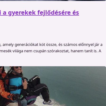
 a gyerekek fejlődésére és
 amely generációkat köt össze, és számos előnnyel jár a
mesék világa nem csupán szórakoztat, hanem tanít is. A