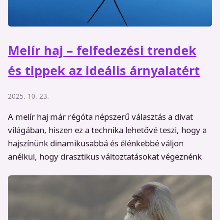
Melír haj – felfedezési trendek
és tippek az ideális árnyalatért
2025. 10. 23.
A melír haj már régóta népszerű választás a divat
világában, hiszen ez a technika lehetővé teszi, hogy a
hajszínünk dinamikusabbá és élénkebbé váljon
anélkül, hogy drasztikus változtatásokat végeznénk