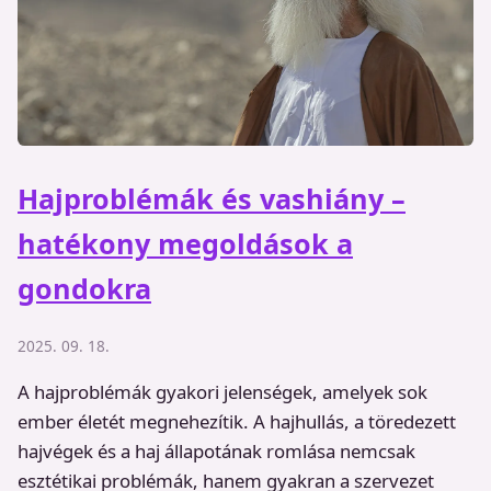
Hajproblémák és vashiány –
hatékony megoldások a
gondokra
2025. 09. 18.
A hajproblémák gyakori jelenségek, amelyek sok
ember életét megnehezítik. A hajhullás, a töredezett
hajvégek és a haj állapotának romlása nemcsak
esztétikai problémák, hanem gyakran a szervezet