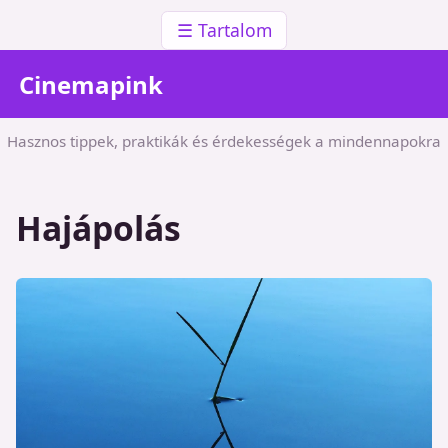
☰ Tartalom
Cinemapink
Hasznos tippek, praktikák és érdekességek a mindennapokra
Hajápolás