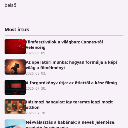
belső
Most írtuk
Filmfesztiválok a világban: Cannes-tól
Velencéig
2026. 08. 05.
Az operatőri munka: hogyan formálja a képi
világ a filmélményt
2026. 08. 03.
A forgatókönyv útja: az ötlettől a kész filmig
2026. 07. 30.
Házimozi hangulat: így teremts igazi mozit
otthon
2026. 07. 28.
Névválasztás a babának: a nevek jelentése,
eredete és névnapja