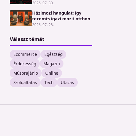
2026. 07. 30.
Házimozi hangulat: így
teremts igazi mozit otthon
2026. 07. 28.
Válassz témát
Ecommerce
Egészség
Érdekesség
Magazin
Műsorajánló
Online
Szolgáltatás
Tech
Utazás