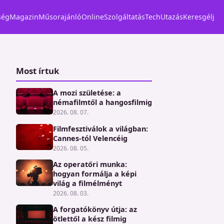
ség
Magazin
Műsorajánló
Online
Szolgáltatás
Tech
Utazás
Keresgélj
Most írtuk
A mozi születése: a
némafilmtől a hangosfilmig
2026. 08. 07.
Filmfesztiválok a világban:
Cannes-tól Velencéig
2026. 08. 05.
Az operatőri munka:
hogyan formálja a képi
világ a filmélményt
2026. 08. 03.
A forgatókönyv útja: az
ötlettől a kész filmig