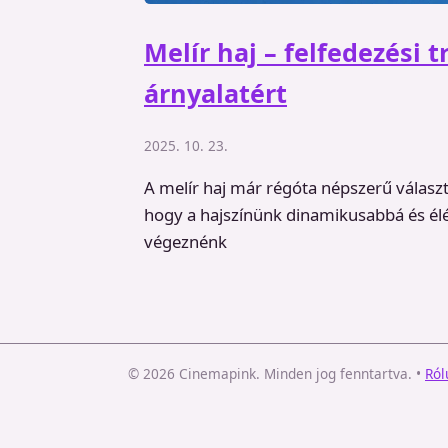
Melír haj – felfedezési t
árnyalatért
2025. 10. 23.
A melír haj már régóta népszerű választá
hogy a hajszínünk dinamikusabbá és élé
végeznénk
© 2026 Cinemapink. Minden jog fenntartva.
•
Ról