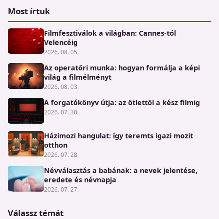
Most írtuk
Filmfesztiválok a világban: Cannes-tól
Velencéig
2026. 08. 05.
Az operatőri munka: hogyan formálja a képi
világ a filmélményt
2026. 08. 03.
A forgatókönyv útja: az ötlettől a kész filmig
2026. 07. 30.
Házimozi hangulat: így teremts igazi mozit
otthon
2026. 07. 28.
Névválasztás a babának: a nevek jelentése,
eredete és névnapja
2026. 07. 27.
Válassz témát