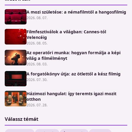
A mozi születése: a némafilmtől a hangosfilmig
2026. 08. 07.
Filmfesztiválok a világban: Cannes-tól
Velencéig
2026. 08. 05.
Az operatőri munka: hogyan formálja a képi
világ a filmélményt
2026. 08. 03.
A forgatókönyv útja: az ötlettől a kész filmig
2026. 07. 30.
Házimozi hangulat: így teremts igazi mozit
otthon
2026. 07. 28.
Válassz témát