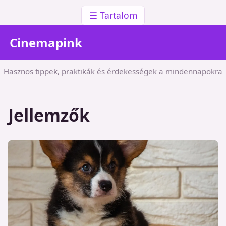
☰ Tartalom
Cinemapink
Hasznos tippek, praktikák és érdekességek a mindennapokra
Jellemzők