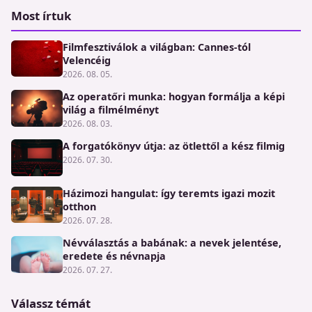
Most írtuk
Filmfesztiválok a világban: Cannes-tól
Velencéig
2026. 08. 05.
Az operatőri munka: hogyan formálja a képi
világ a filmélményt
2026. 08. 03.
A forgatókönyv útja: az ötlettől a kész filmig
2026. 07. 30.
Házimozi hangulat: így teremts igazi mozit
otthon
2026. 07. 28.
Névválasztás a babának: a nevek jelentése,
eredete és névnapja
2026. 07. 27.
Válassz témát