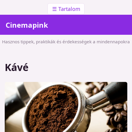
☰ Tartalom
Cinemapink
Hasznos tippek, praktikák és érdekességek a mindennapokra
Kávé