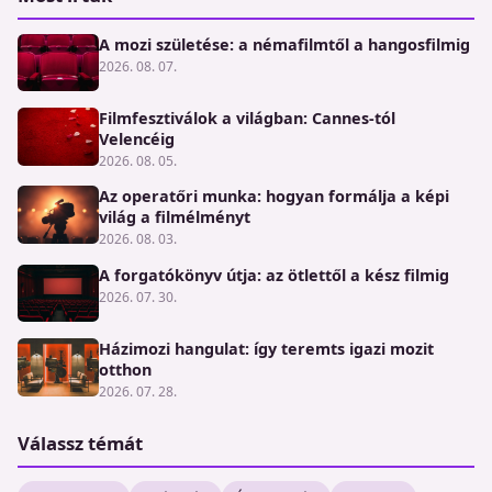
A mozi születése: a némafilmtől a hangosfilmig
2026. 08. 07.
Filmfesztiválok a világban: Cannes-tól
Velencéig
2026. 08. 05.
Az operatőri munka: hogyan formálja a képi
világ a filmélményt
2026. 08. 03.
A forgatókönyv útja: az ötlettől a kész filmig
2026. 07. 30.
Házimozi hangulat: így teremts igazi mozit
otthon
2026. 07. 28.
Válassz témát