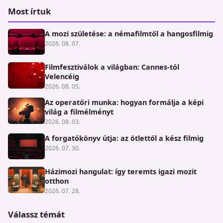
Most írtuk
A mozi születése: a némafilmtől a hangosfilmig
2026. 08. 07.
Filmfesztiválok a világban: Cannes-tól
Velencéig
2026. 08. 05.
Az operatőri munka: hogyan formálja a képi
világ a filmélményt
2026. 08. 03.
A forgatókönyv útja: az ötlettől a kész filmig
2026. 07. 30.
Házimozi hangulat: így teremts igazi mozit
otthon
2026. 07. 28.
Válassz témát