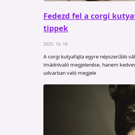
Fedezd fel a corgi kutya
tippek
2025. 10. 16.
A corgi kutyafajta egyre népszerűbb vá
imádnivaló megjelenése, hanem kedves é
udvarban való megjele