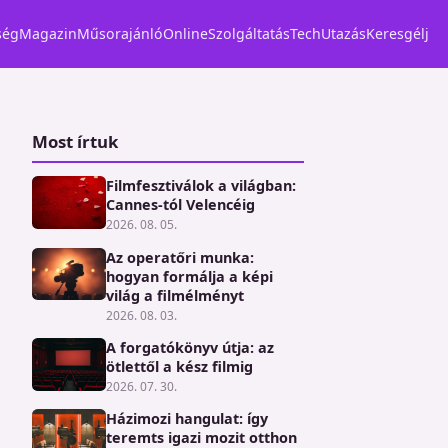
ség
Magazin
Műsorajánló
Online
Szolgáltatás
Tech
Utazás
Keresgélj
Most írtuk
Filmfesztiválok a világban:
Cannes-tól Velencéig
2026. 08. 05.
Az operatőri munka:
hogyan formálja a képi
világ a filmélményt
2026. 08. 03.
A forgatókönyv útja: az
ötlettől a kész filmig
2026. 07. 30.
Házimozi hangulat: így
teremts igazi mozit otthon