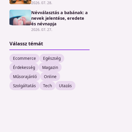
2026. 07. 28.
Névválasztás a babának: a
nevek jelentése, eredete
és névnapja
2026. 07. 27.
Válassz témát
Ecommerce
Egészség
Érdekesség
Magazin
Műsorajánló
Online
Szolgáltatás
Tech
Utazás