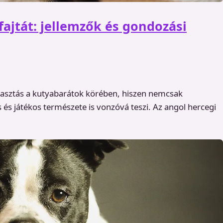
fajtát: jellemzők és gondozási
lasztás a kutyabarátok körében, hiszen nemcsak
s játékos természete is vonzóvá teszi. Az angol hercegi