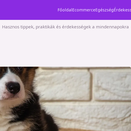
Főoldal
Ecommerce
Egészség
Érdekes
Hasznos tippek, praktikák és érdekességek a mindennapokra