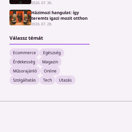
2026. 07. 30.
Házimozi hangulat: így
teremts igazi mozit otthon
2026. 07. 28.
Válassz témát
Ecommerce
Egészség
Érdekesség
Magazin
Műsorajánló
Online
Szolgáltatás
Tech
Utazás