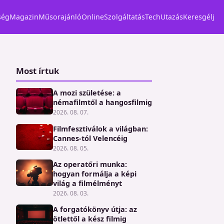
ség
Magazin
Műsorajánló
Online
Szolgáltatás
Tech
Utazás
Keresgélj
Most írtuk
A mozi születése: a
némafilmtől a hangosfilmig
2026. 08. 07.
Filmfesztiválok a világban:
Cannes-tól Velencéig
2026. 08. 05.
Az operatőri munka:
hogyan formálja a képi
világ a filmélményt
2026. 08. 03.
A forgatókönyv útja: az
ötlettől a kész filmig