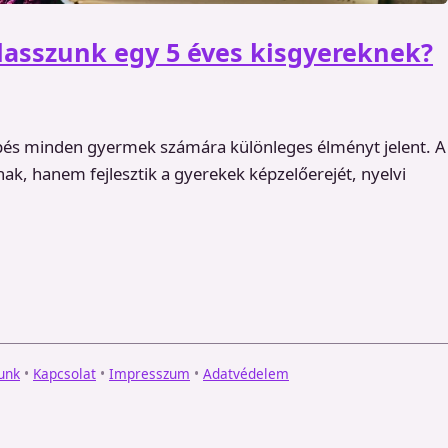
asszunk egy 5 éves kisgyereknek?
épés minden gyermek számára különleges élményt jelent. A
, hanem fejlesztik a gyerekek képzelőerejét, nyelvi
unk
•
Kapcsolat
•
Impresszum
•
Adatvédelem