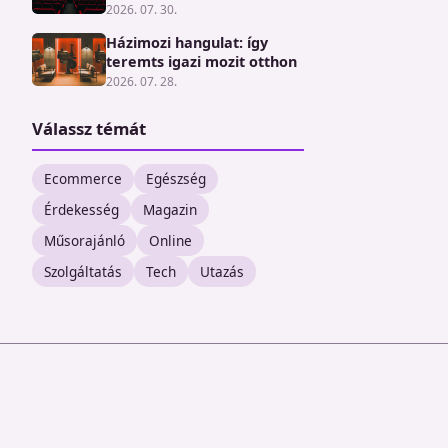
2026. 07. 30.
Házimozi hangulat: így
teremts igazi mozit otthon
2026. 07. 28.
Válassz témát
Ecommerce
Egészség
Érdekesség
Magazin
Műsorajánló
Online
Szolgáltatás
Tech
Utazás