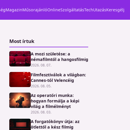
ség
Magazin
Műsorajánló
Online
Szolgáltatás
Tech
Utazás
Keresgélj
Most írtuk
A mozi születése: a
némafilmtől a hangosfilmig
2026. 08. 07.
Filmfesztiválok a világban:
Cannes-tól Velencéig
2026. 08. 05.
Az operatőri munka:
hogyan formálja a képi
világ a filmélményt
2026. 08. 03.
A forgatókönyv útja: az
ötlettől a kész filmig