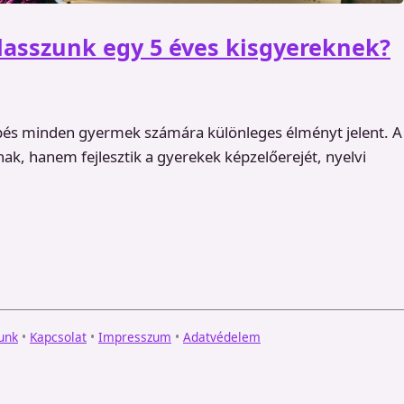
asszunk egy 5 éves kisgyereknek?
épés minden gyermek számára különleges élményt jelent. A
, hanem fejlesztik a gyerekek képzelőerejét, nyelvi
unk
•
Kapcsolat
•
Impresszum
•
Adatvédelem