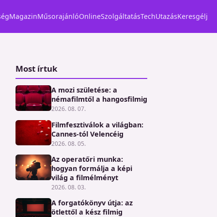
ség
Magazin
Műsorajánló
Online
Szolgáltatás
Tech
Utazás
Keresgélj
Most írtuk
A mozi születése: a
némafilmtől a hangosfilmig
2026. 08. 07.
Filmfesztiválok a világban:
Cannes-tól Velencéig
2026. 08. 05.
Az operatőri munka:
hogyan formálja a képi
világ a filmélményt
2026. 08. 03.
A forgatókönyv útja: az
ötlettől a kész filmig