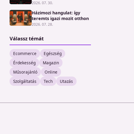
2026. 07. 30.
Házimozi hangulat: így
teremts igazi mozit otthon
2026. 07. 28.
Válassz témát
Ecommerce
Egészség
Érdekesség
Magazin
Műsorajánló
Online
Szolgáltatás
Tech
Utazás