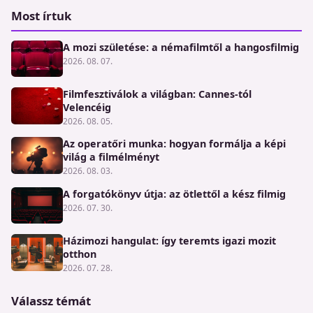
Most írtuk
A mozi születése: a némafilmtől a hangosfilmig
2026. 08. 07.
Filmfesztiválok a világban: Cannes-tól
Velencéig
2026. 08. 05.
Az operatőri munka: hogyan formálja a képi
világ a filmélményt
2026. 08. 03.
A forgatókönyv útja: az ötlettől a kész filmig
2026. 07. 30.
Házimozi hangulat: így teremts igazi mozit
otthon
2026. 07. 28.
Válassz témát