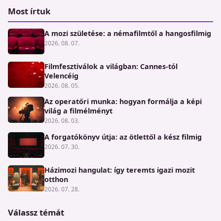
Most írtuk
A mozi születése: a némafilmtől a hangosfilmig
2026. 08. 07.
Filmfesztiválok a világban: Cannes-tól
Velencéig
2026. 08. 05.
Az operatőri munka: hogyan formálja a képi
világ a filmélményt
2026. 08. 03.
A forgatókönyv útja: az ötlettől a kész filmig
2026. 07. 30.
Házimozi hangulat: így teremts igazi mozit
otthon
2026. 07. 28.
Válassz témát