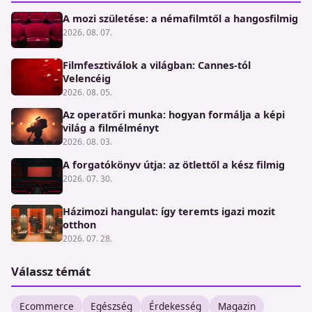
A mozi születése: a némafilmtől a hangosfilmig
2026. 08. 07.
Filmfesztiválok a világban: Cannes-tól
Velencéig
2026. 08. 05.
Az operatőri munka: hogyan formálja a képi
világ a filmélményt
2026. 08. 03.
A forgatókönyv útja: az ötlettől a kész filmig
2026. 07. 30.
Házimozi hangulat: így teremts igazi mozit
otthon
2026. 07. 28.
Válassz témát
Ecommerce
Egészség
Érdekesség
Magazin