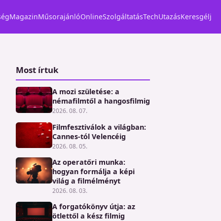
ség
Magazin
Műsorajánló
Online
Szolgáltatás
Tech
Utazás
Keresgélj
Most írtuk
A mozi születése: a
némafilmtől a hangosfilmig
2026. 08. 07.
Filmfesztiválok a világban:
Cannes-tól Velencéig
2026. 08. 05.
Az operatőri munka:
hogyan formálja a képi
világ a filmélményt
2026. 08. 03.
A forgatókönyv útja: az
ötlettől a kész filmig