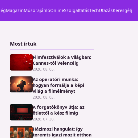
ség
Magazin
Műsorajánló
Online
Szolgáltatás
Tech
Utazás
Keresgélj
Most írtuk
Filmfesztiválok a világban:
Cannes-tól Velencéig
2026. 08. 05.
Az operatőri munka:
hogyan formálja a képi
világ a filmélményt
2026. 08. 03.
A forgatókönyv útja: az
ötlettől a kész filmig
2026. 07. 30.
Házimozi hangulat: így
teremts igazi mozit otthon