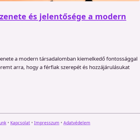
üzenete és jelentősége a modern
üzenete a modern társadalomban kiemelkedő fontossággal
eremt arra, hogy a férfiak szerepét és hozzájárulásukat
unk
•
Kapcsolat
•
Impresszum
•
Adatvédelem