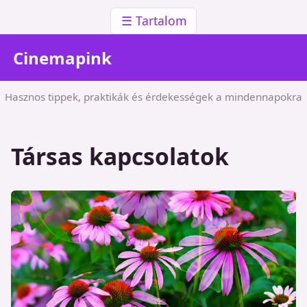
☰ Tartalom
Cinemapink
Hasznos tippek, praktikák és érdekességek a mindennapokra
Társas kapcsolatok