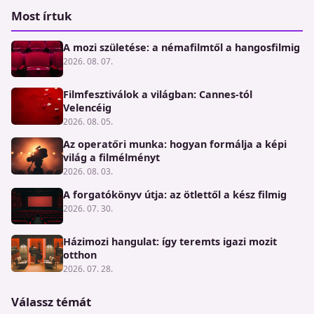
Most írtuk
A mozi születése: a némafilmtől a hangosfilmig
2026. 08. 07.
Filmfesztiválok a világban: Cannes-tól
Velencéig
2026. 08. 05.
Az operatőri munka: hogyan formálja a képi
világ a filmélményt
2026. 08. 03.
A forgatókönyv útja: az ötlettől a kész filmig
2026. 07. 30.
Házimozi hangulat: így teremts igazi mozit
otthon
2026. 07. 28.
Válassz témát