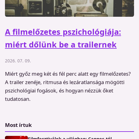
A filmelőzetes pszichológiája:
miért dőlünk be a trailernek
2026. 07. 09.
Miért győz meg két és fél perc alatt egy filmelőzetes?
A trailer zenéje, ritmusa és lezáratlansága mögötti
pszichológiai fogások, és hogyan nézzük őket
tudatosan.
Most írtuk
Filmfesztiválok a világban: Cannes-tól