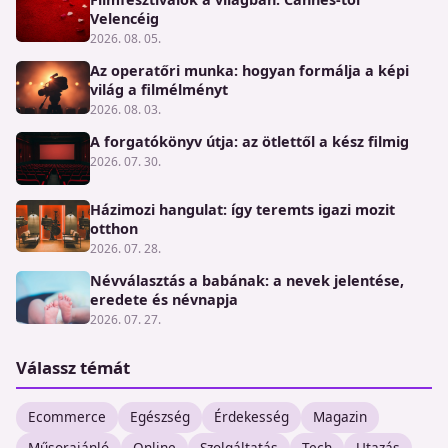
Velencéig
2026. 08. 05.
Az operatőri munka: hogyan formálja a képi
világ a filmélményt
2026. 08. 03.
A forgatókönyv útja: az ötlettől a kész filmig
2026. 07. 30.
Házimozi hangulat: így teremts igazi mozit
otthon
2026. 07. 28.
Névválasztás a babának: a nevek jelentése,
eredete és névnapja
2026. 07. 27.
Válassz témát
Ecommerce
Egészség
Érdekesség
Magazin
Műsorajánló
Online
Szolgáltatás
Tech
Utazás