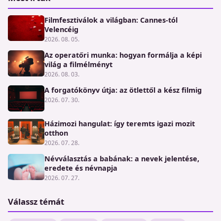
Filmfesztiválok a világban: Cannes-tól
Velencéig
2026. 08. 05.
Az operatőri munka: hogyan formálja a képi
világ a filmélményt
2026. 08. 03.
A forgatókönyv útja: az ötlettől a kész filmig
2026. 07. 30.
Házimozi hangulat: így teremts igazi mozit
otthon
2026. 07. 28.
Névválasztás a babának: a nevek jelentése,
eredete és névnapja
2026. 07. 27.
Válassz témát