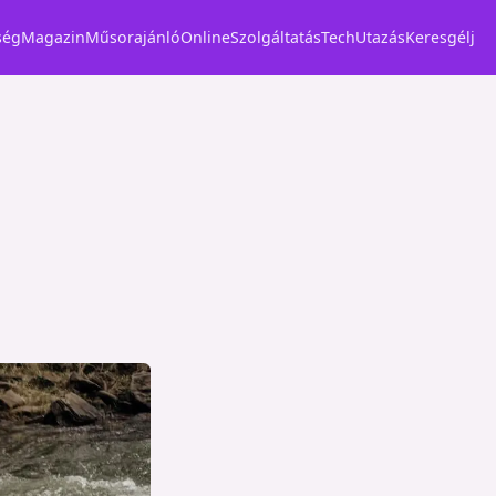
ség
Magazin
Műsorajánló
Online
Szolgáltatás
Tech
Utazás
Keresgélj