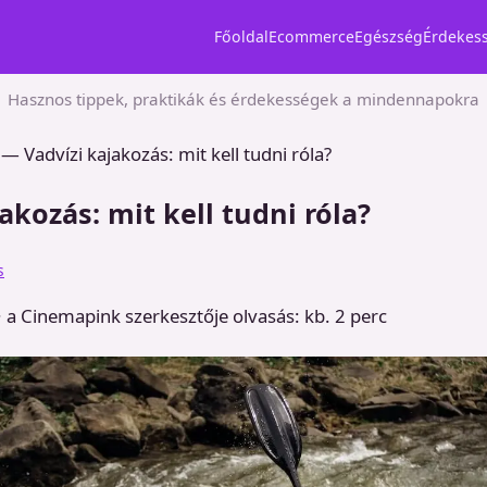
Főoldal
Ecommerce
Egészség
Érdekes
Hasznos tippek, praktikák és érdekességek a mindennapokra
—
Vadvízi kajakozás: mit kell tudni róla?
akozás: mit kell tudni róla?
s
· a Cinemapink szerkesztője
olvasás: kb. 2 perc