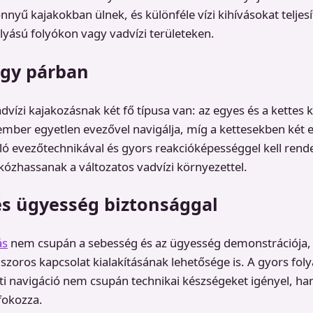
nnyű kajakokban ülnek, és különféle vízi kihívásokat teljes
yású folyókon vagy vadvízi területeken.
agy párban
dvízi kajakozásnak két fő típusa van: az egyes és a kettes 
ember egyetlen evezővel navigálja, míg a kettesekben két e
ó evezőtechnikával és gyors reakcióképességgel kell rend
ózhassanak a változatos vadvízi környezettel.
s ügyesség biztonsággal
ás
nem csupán a sebesség és az ügyesség demonstrációja
 szoros kapcsolat kialakításának lehetősége is. A gyors fol
ti navigáció nem csupán technikai készségeket igényel, h
fokozza.