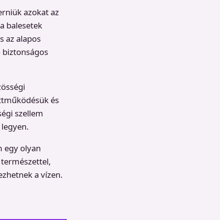
erniük azokat az
 a balesetek
s az alapos
a biztonságos
zösségi
üttműködésük és
ségi szellem
 legyen.
m egy olyan
 természettel,
ezhetnek a vízen.