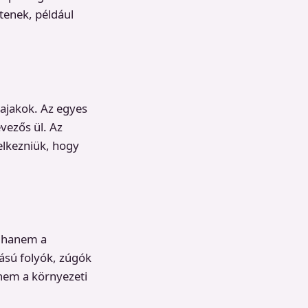
ítenek, például
kajakok. Az egyes
vezős ül. Az
elkezniük, hogy
, hanem a
yású folyók, zúgók
anem a környezeti