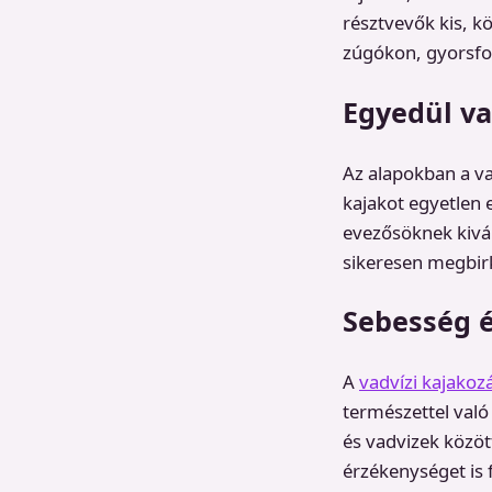
résztvevők kis, kö
zúgókon, gyorsfol
Egyedül v
Az alapokban a va
kajakot egyetlen 
evezősöknek kivál
sikeresen megbirk
Sebesség é
A
vadvízi kajakoz
természettel való
és vadvizek közöt
érzékenységet is 