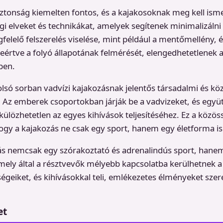
ztonság kiemelten fontos, és a kajakosoknak meg kell ism
gi elveket és technikákat, amelyek segítenek minimalizálni
felelő felszerelés viselése, mint például a mentőmellény, é
leértve a folyó állapotának felmérését, elengedhetetlenek 
ben.
lsó sorban vadvízi kajakozásnak jelentős társadalmi és kö
. Az emberek csoportokban járják be a vadvizeket, és egy
külözhetetlen az egyes kihívások teljesítéséhez. Ez a közös
ogy a kajakozás ne csak egy sport, hanem egy életforma is
zás nemcsak egy szórakoztató és adrenalindús sport, hane
mely által a résztvevők mélyebb kapcsolatba kerülhetnek a
zségeiket, és kihívásokkal teli, emlékezetes élményeket szer
et