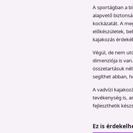
A sportágban a bi
alapvető biztonsá
kockázatát. A meg
előkészületek, be
kajakozás érdeké
Végül, de nem uto
dimenziója is van
összetartásuk nél
segíthet abban, h
A vadvízi kajako
tevékenység is, a
fejleszthetik kés
Ez is érdekelh